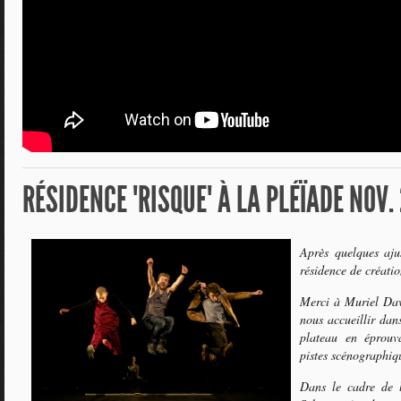
RÉSIDENCE "RISQUE" À LA PLÉÏADE NOV.
Après quelques aju
résidence de créati
Merci à Muriel Davi
nous accueillir dan
plateau en éprouv
pistes scénographiqu
Dans le cadre de l