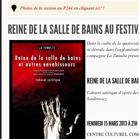
Photos de la session au P244 en cliquant ici! !
REINE DE LA SALLE DE BAINS AU FESTI
Dans le cadre de la quatorziè
se déroule dans l'agglomérat
compagnie La Tumulte présen
REINE DE LA SALLE DE BA
Cabaret satirique d’après des
Sendrowicz.
VENDREDI 15 MARS 2013 À 21H
CENTRE CULTUREL CO