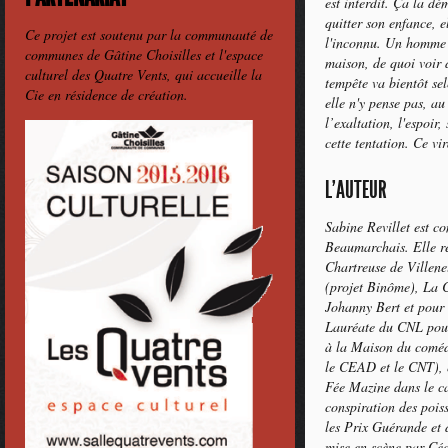
est interdit. Ça la dé
quitter son enfance, e
Ce projet est soutenu par la communauté de
l'inconnu. Un homme l
communes de Gâtine Choisilles et l'espace
maison, de quoi voir 
culturel des Quatre Vents, qui accueille la
tempête va bientôt se
Cie en résidence de création.
elle n'y pense pas, a
l’exaltation, l'espoir,
cette tentation. Ce vi
L'AUTEUR
Sabine Revillet est c
Beaumarchais. Elle r
Chartreuse de Villene
(projet Binôme), La 
Johanny Bert et pour
Lauréate du CNL po
à la Maison du comédi
le CEAD et le CNT),
Fée Mazine dans le ca
conspiration des pois
les Prix Guérande et 
mise en scène par Céd