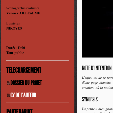
Scènographie/costumes
Vanessa AILLEAUME
Lumières
NIKOYES
Durée: 1h00
Tout public
NOTE D'INTENTION
TELECHARGEMENT
L'enjeu est de se ret
DOSSIER DU PROJET
d'une page blanche. C
création, où la notion 
CV DE L'AUTEUR
SYNOPSIS
La petite a bien grand
PARTENARIAT