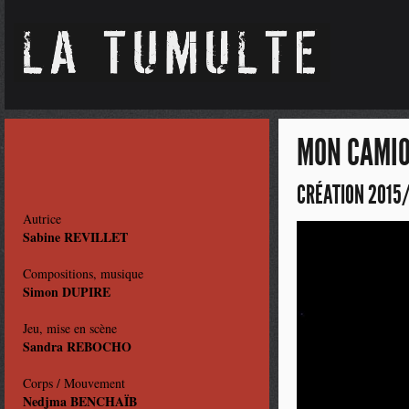
MON CAMIO
CRÉATION 2015
Autrice
Sabine REVILLET
Compositions, musique
Simon DUPIRE
Jeu, mise en scène
Sandra REBOCHO
Corps / Mouvement
Nedjma BENCHAÏB